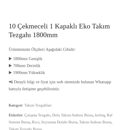
10 Çekmeceli 1 Kapaklı Eko Takım
Tezgahı 1800mm
Ürünümüzün Ölçüleri Aşağıdaki Gibidir:
▶️ 1800mm Genişlik
▶️ 700mm Derinlik
▶️ 1900mm Yükseklik
📲 Detaylı bilgi ve fiyat için web sitemizde bulunan Whatsapp
hattıyla iletişime geçebilirsiniz.
Kategori:
Takım Tezgahları
Etiketler:
Çalışma Tezgahı
,
Dolu Takım Arabası Bursa
,
Izeltaş
,
Raf
Sistemi Bursa
,
Rico
,
Soyunma Dolabı Bursa
,
Takım Arabası Bursa
,
Takım Tezgahı Bursa